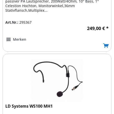
passiver PA Lautsprecher, 200Watt/4Ohm, 10'' Bass, 1''
Celestion Hochton, Monitorwinkel,36mm
Stativflansch,Multiplex...
Art.Nr.:
295367
249,00 € *
Merken
LD Systems WS100 MH1