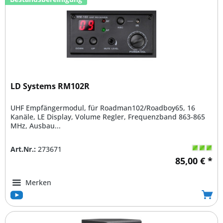
LD Systems RM102R
UHF Empfängermodul, für Roadman102/Roadboy65, 16
Kanäle, LE Display, Volume Regler, Frequenzband 863-865
MHz, Ausbau...
Art.Nr.:
273671
85,00 € *
Merken