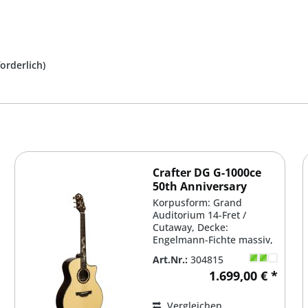
forderlich)
Crafter DG G-1000ce
50th Anniversary
Korpusform: Grand
Auditorium 14-Fret /
Cutaway, Decke:
Engelmann-Fichte massiv,
Boden & Zargen:
Art.Nr.:
304815
Palisander massiv,...
1.699,00 € *
Vergleichen