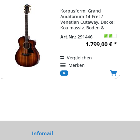
Korpusform: Grand
Auditorium 14-Fret /
Venetian Cutaway, Decke:
Koa massiv, Boden &
Zargen: Koa laminiert /
Art.Nr.:
291446
Schwarzes...
1.799,00 € *
Vergleichen
Merken
Infomail