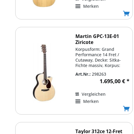
Merken
Martin GPC-13E-01
Ziricote
Korpusform: Grand
Performance 14 Fret /
Cutaway, Decke: Sitka-
Fichte massiv, Korpus:
Ziricote laminiert /
Art.Nr.:
298263
'White'...
1.695,00 € *
Vergleichen
Merken
Taylor 312ce 12-Fret