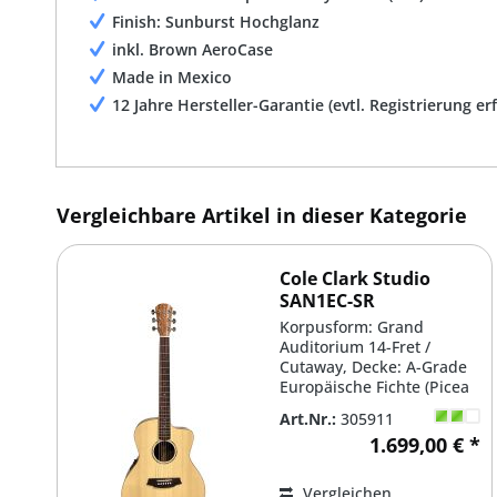
Finish: Sunburst Hochglanz
inkl. Brown AeroCase
Made in Mexico
12 Jahre Hersteller-Garantie (evtl. Registrierung er
Vergleichbare Artikel in dieser Kategorie
Cole Clark Studio
SAN1EC-SR
Korpusform: Grand
Auditorium 14-Fret /
Cutaway, Decke: A-Grade
Europäische Fichte (Picea
abies) massiv, Boden &...
Art.Nr.:
305911
1.699,00 € *
Vergleichen