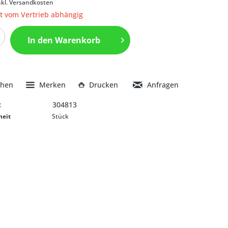
nkl. Versandkosten
it vom Vertrieb abhängig
In den
Warenkorb
chen
Merken
Drucken
Anfragen
:
304813
heit
Stück