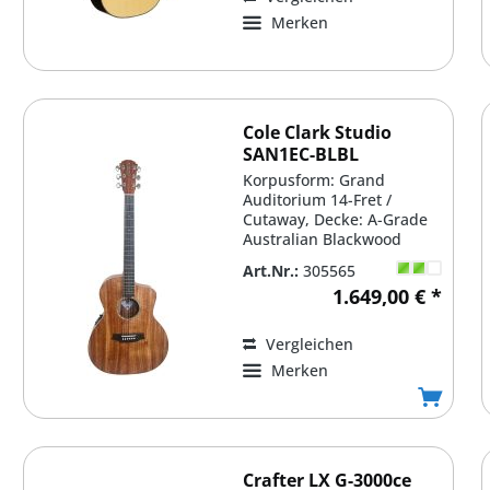
Merken
Cole Clark Studio
SAN1EC-BLBL
Korpusform: Grand
Auditorium 14-Fret /
Cutaway, Decke: A-Grade
Australian Blackwood
(Acacia melanoxylon)
Art.Nr.:
305565
massiv,...
1.649,00 € *
Vergleichen
Merken
Crafter LX G-3000ce