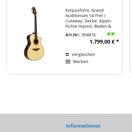
Korpusform: Grand
Auditorium 14-Fret /
Cutaway, Decke: Alpen-
Fichte massiv, Boden &
Zargen: Palisander massiv,
Art.Nr.:
304816
Korpus...
1.799,00 € *
Vergleichen
Merken
Informationen