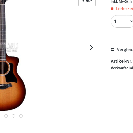
90°
inkl. MwSt.
i
Lieferze
Verglei
Artikel-Nr.
Verkaufsein