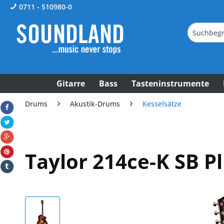
0711 - 510980-0
Gitarre
Bass
Tasteninstrumente
Drums
Akustik-Drums
Kesselsätze
Taylor 214ce-K SB P