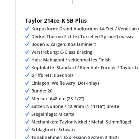
Taylor 214ce-K SB Plus
Korpusform: Grand Auditorium 14-Fret / Venetian
Decke: Thermo Fichte ('Torrefied Spruce') massiv
Boden & Zargen: Koa laminiert
Verstrebung: C-Class Bracing
Hals: Mahagoni / seidenmattes Finish
Kopfplatte: Standard / Ebenholz Furnier / Taylor 
Griffbrett: Ebenholz
Einlagen: Weiße Acryl Dot-Inlays
Bünde: 20
Mensur: 648mm (25-1/2'')
Sattel: NuBone / 42,9mm (1-11/16'') Breite
Stegeinlage: Micarta
Mechaniken: Taylor Nickel / Metall Stimmflügel
Schlagbrett: Schwarz
Tonabnehmer: Expression System 2 (ES2)