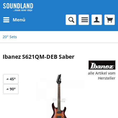
Menü
20'' Sets
Ibanez S621QM-DEB Saber
alle Artikel vom
Hersteller
45°
90°