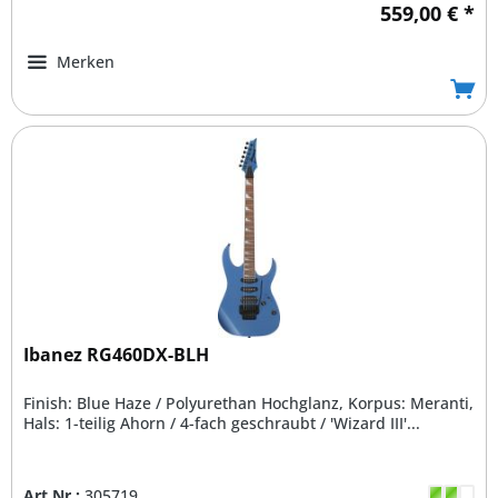
559,00 € *
Merken
Ibanez RG460DX-BLH
Finish: Blue Haze / Polyurethan Hochglanz, Korpus: Meranti,
Hals: 1-teilig Ahorn / 4-fach geschraubt / 'Wizard III'...
Art.Nr.:
305719