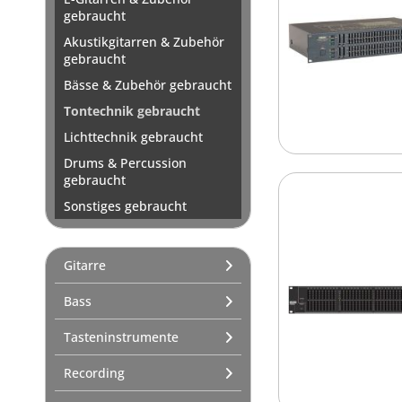
gebraucht
Akustikgitarren & Zubehör
gebraucht
Bässe & Zubehör gebraucht
Tontechnik gebraucht
Lichttechnik gebraucht
Drums & Percussion
gebraucht
Sonstiges gebraucht
Gitarre
Bass
Tasteninstrumente
Recording