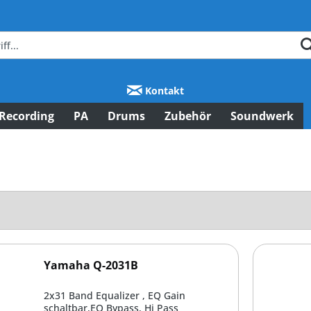
Kontakt
Recording
PA
Drums
Zubehör
Soundwerk
Yamaha Q-2031B
2x31 Band Equalizer , EQ Gain
schaltbar,EQ Bypass, Hi Pass