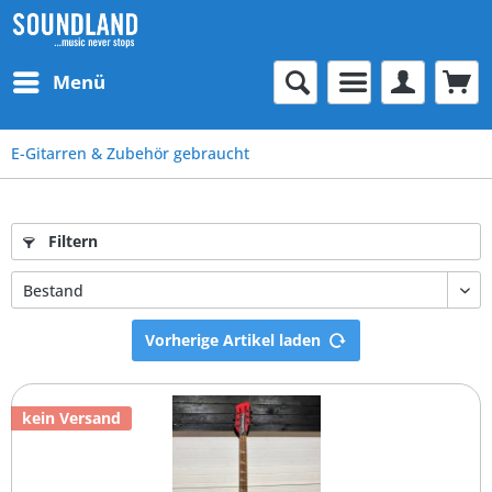
Menü
E-Gitarren & Zubehör gebraucht
Filtern
Vorherige Artikel laden
kein Versand