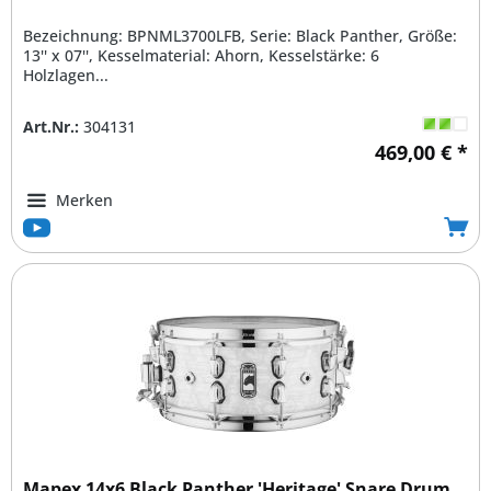
Bezeichnung: BPNML3700LFB, Serie: Black Panther, Größe:
13'' x 07'', Kesselmaterial: Ahorn, Kesselstärke: 6
Holzlagen...
Art.Nr.:
304131
469,00 € *
Merken
Mapex 14x6 Black Panther 'Heritage' Snare Drum