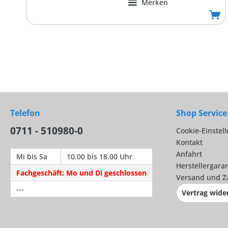
Merken
Telefon
Shop Service
0711 - 510980-0
Cookie-Einstel
Kontakt
Anfahrt
Mi bis Sa
10.00 bis 18.00 Uhr
Herstellergaran
Fachgeschäft: Mo und Di geschlossen
Versand und Z
---
Vertrag wide