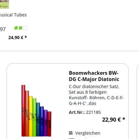
usical Tubes
97
24,90 € *
Boomwhackers BW-
DG C-Major Diatonic
Scale Set
C-Dur diatonischer Satz,
Set aus 8 farbigen
Kunstoff- Röhren, C-D-E-F-
G-A-H-C' ,das
meistverkaufte
Art.Nr.:
221185
Boomwhackers- Set
22,90 € *
Vergleichen