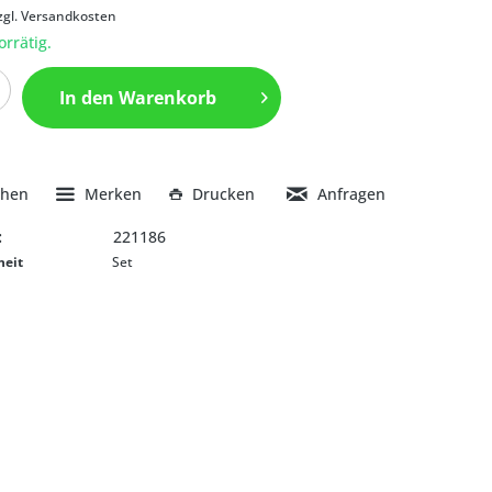
zgl. Versandkosten
orrätig.
In den
Warenkorb
chen
Merken
Drucken
Anfragen
:
221186
heit
Set