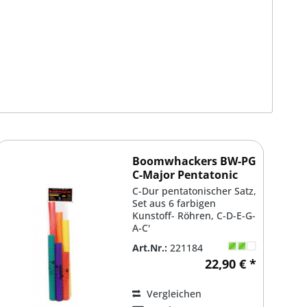
Boomwhackers BW-PG
C-Major Pentatonic
Scale Set
C-Dur pentatonischer Satz,
Set aus 6 farbigen
Kunstoff- Röhren, C-D-E-G-
A-C'
Art.Nr.:
221184
22,90 € *
Vergleichen