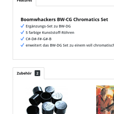
Features
Boomwhackers BW-CG Chromatics Set
Ergänzungs-Set zu BW-DG
5 farbige Kunststoff-Röhren
C#-D#-F#-G#-B
erweitert das BW-DG Set zu einem voll chromatisc
Zubehör
2