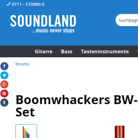
0711 - 510980-0
Gitarre
Bass
Tasteninstrumente
Drums
Boomwhackers BW-
Set