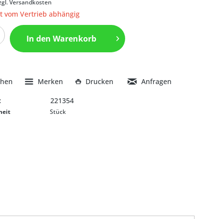
zgl. Versandkosten
it vom Vertrieb abhängig
In den
Warenkorb
chen
Merken
Drucken
Anfragen
:
221354
heit
Stück