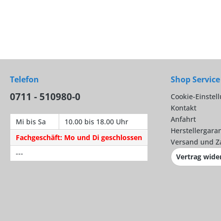
Telefon
Shop Service
0711 - 510980-0
Cookie-Einstel
Kontakt
Anfahrt
Mi bis Sa
10.00 bis 18.00 Uhr
Herstellergaran
Fachgeschäft: Mo und Di geschlossen
Versand und Z
---
Vertrag wide