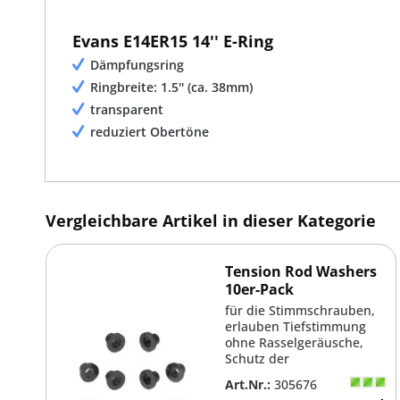
Evans E14ER15 14'' E-Ring
Dämpfungsring
Ringbreite: 1.5'' (ca. 38mm)
transparent
reduziert Obertöne
Vergleichbare Artikel in dieser Kategorie
Tension Rod Washers
10er-Pack
für die Stimmschrauben,
erlauben Tiefstimmung
ohne Rasselgeräusche,
Schutz der
Verchromung,kein Metall
Art.Nr.:
305676
auf Metall...