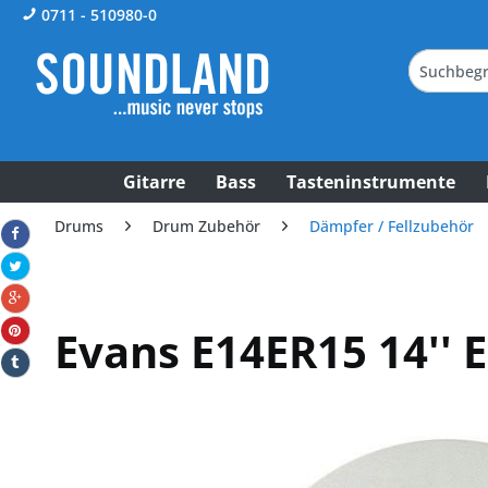
0711 - 510980-0
Gitarre
Bass
Tasteninstrumente
Drums
Drum Zubehör
Dämpfer / Fellzubehör
Evans E14ER15 14'' E