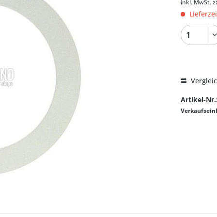
inkl. MwSt.
z
Lieferze
Verglei
Artikel-Nr.
Verkaufsein