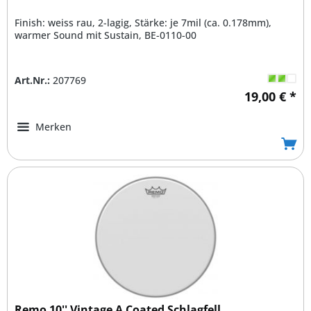
Finish: weiss rau, 2-lagig, Stärke: je 7mil (ca. 0.178mm),
warmer Sound mit Sustain, BE-0110-00
Art.Nr.:
207769
19,00 € *
Merken
Remo 10'' Vintage A Coated Schlagfell