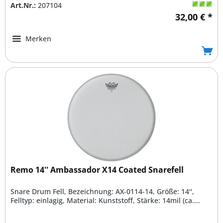
Art.Nr.:
207104
32,00 € *
Merken
Remo 14'' Ambassador X14 Coated Snarefell
Snare Drum Fell, Bezeichnung: AX-0114-14, Größe: 14'',
Felltyp: einlagig, Material: Kunststoff, Stärke: 14mil (ca....