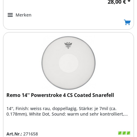
28,00 € *
Merken
Remo 14'' Powerstroke 4 CS Coated Snarefell
14'', Finish: weiss rau, doppellagig, Stärke: je 7mil (ca.
0.178mm), White Dot, Sound: warm und sehr kontrolliert,...
Art.Nr.:
271658