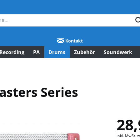
Kontakt
Recording
PA
Drums
Zubehör
Soundwerk
sters Series
28,
inkl. MwSt.
z