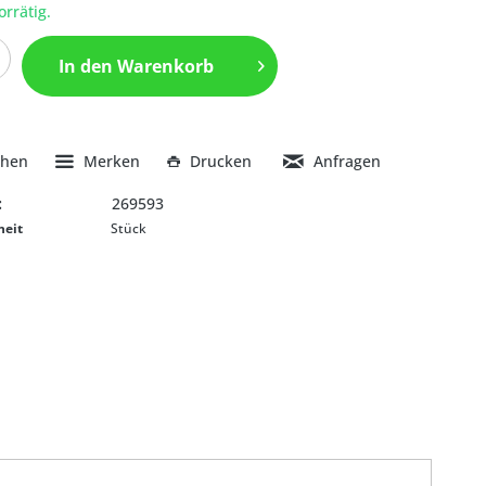
orrätig.
In den
Warenkorb
chen
Merken
Drucken
Anfragen
:
269593
heit
Stück