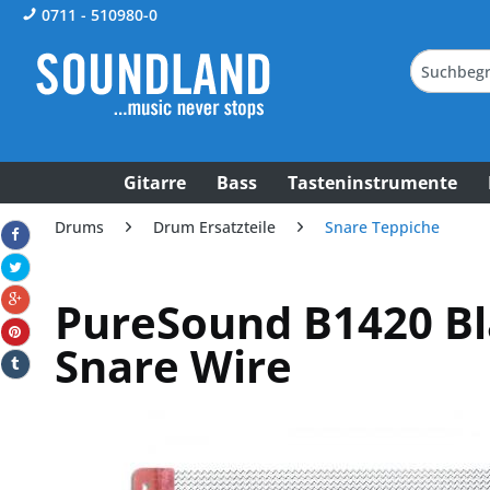
0711 - 510980-0
Gitarre
Bass
Tasteninstrumente
Drums
Drum Ersatzteile
Snare Teppiche
PureSound B1420 Bla
Snare Wire