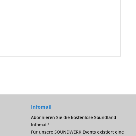
Infomail
Abonnieren Sie die kostenlose Soundland
Infomail!
Für unsere SOUNDWERK Events existiert eine