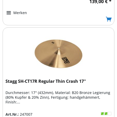
139,00 € *
Merken
Stagg SH-CT17R Regular Thin Crash 17''
Durchmesser: 17'' (432mm), Material: B20 Bronze Legierung
(80% Kupfer & 20% Zinn), Fertigung: handgehämmert,
Finish:...
Art.Nr.:
247007