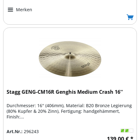
Merken
Stagg GENG-CM16R Genghis Medium Crash 16''
Durchmesser: 16'' (406mm), Material: B20 Bronze Legierung
(80% Kupfer & 20% Zinn), Fertigung: handgehämmert,
Finish:...
Art.Nr.:
296243
139,00 € *