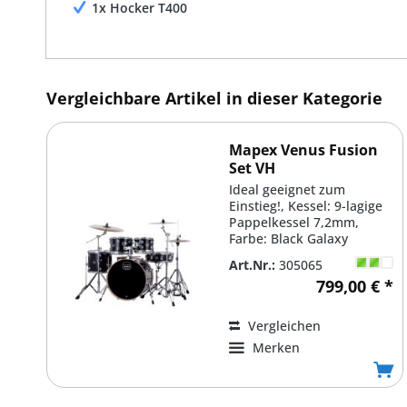
1x Hocker T400
Vergleichbare Artikel in dieser Kategorie
Mapex Venus Fusion
Set VH
Ideal geeignet zum
Einstieg!, Kessel: 9-lagige
Pappelkessel 7,2mm,
Farbe: Black Galaxy
Sparkle #VH, Bass Drum:
Art.Nr.:
305065
20'' x...
799,00 € *
Vergleichen
Merken