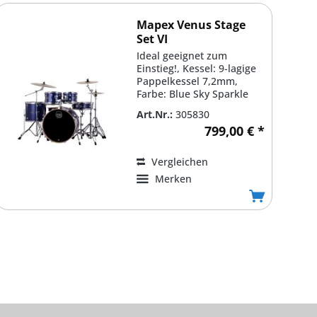
Mapex Venus Stage
Set VI
Ideal geeignet zum
Einstieg!, Kessel: 9-lagige
Pappelkessel 7,2mm,
Farbe: Blue Sky Sparkle
#VI, Bass Drum: 22'' x...
Art.Nr.:
305830
799,00 € *
Vergleichen
Merken