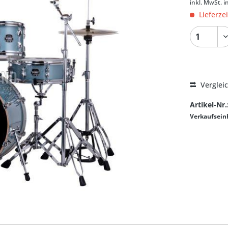
inkl. MwSt.
i
Lieferze
Verglei
Artikel-Nr.
Verkaufsein