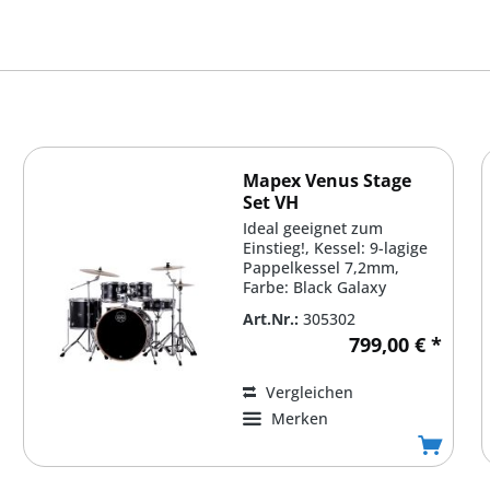
Mapex Venus Stage
Set VH
Ideal geeignet zum
Einstieg!, Kessel: 9-lagige
Pappelkessel 7,2mm,
Farbe: Black Galaxy
Sparkle #VH, Bass Drum:
Art.Nr.:
305302
22'' x...
799,00 € *
Vergleichen
Merken