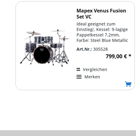
Mapex Venus Fusion
Set VC
Ideal geeignet zum
Einstieg!, Kessel: 9-lagige
Pappelkessel 7,2mm,
Farbe: Steel Blue Metallic
#VC, Bass Drum: 20'' x...
Art.Nr.:
305528
799,00 € *
Vergleichen
Merken