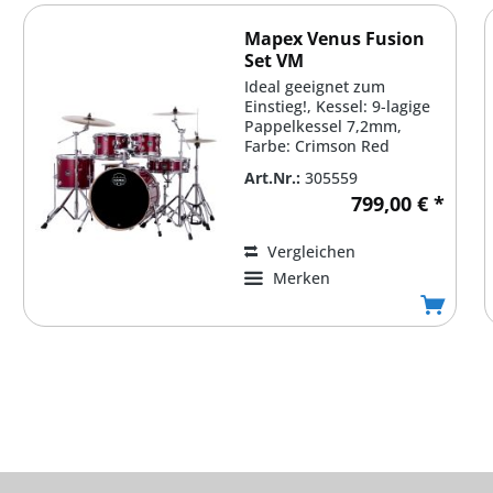
Mapex Venus Fusion
Set VM
Ideal geeignet zum
Einstieg!, Kessel: 9-lagige
Pappelkessel 7,2mm,
Farbe: Crimson Red
Sparkle #VM, Bass Drum:
Art.Nr.:
305559
20'' x...
799,00 € *
Vergleichen
Merken