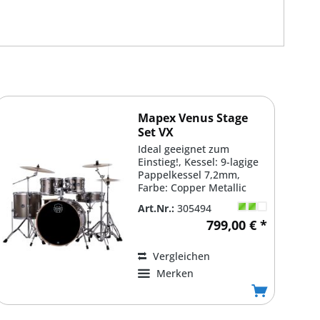
Mapex Venus Stage
Set VX
Ideal geeignet zum
Einstieg!, Kessel: 9-lagige
Pappelkessel 7,2mm,
Farbe: Copper Metallic
#VX, Bass Drum: 22'' x
Art.Nr.:
305494
16''...
799,00 € *
Vergleichen
Merken