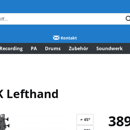
Kontakt
Recording
PA
Drums
Zubehör
Soundwerk
K Lefthand
389
45°