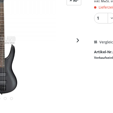
90°
inkl. MwSt.
i
Lieferze
Verglei
Artikel-Nr.
Verkaufsein