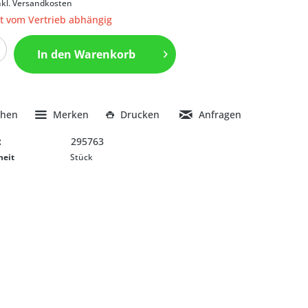
nkl. Versandkosten
it vom Vertrieb abhängig
In den
Warenkorb
chen
Merken
Drucken
Anfragen
:
295763
heit
Stück