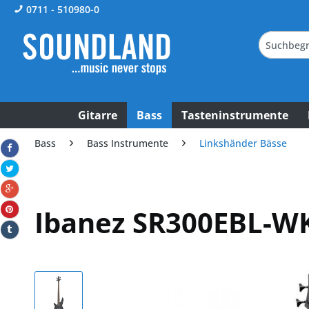
0711 - 510980-0
Gitarre
Bass
Tasteninstrumente
Bass
Bass Instrumente
Linkshänder Bässe
Ibanez SR300EBL-W