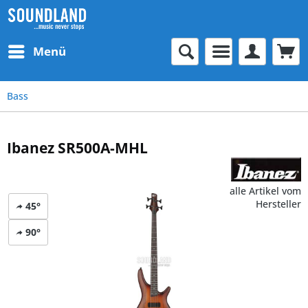
Menü
Bass
Ibanez SR500A-MHL
alle Artikel vom
Hersteller
45°
90°