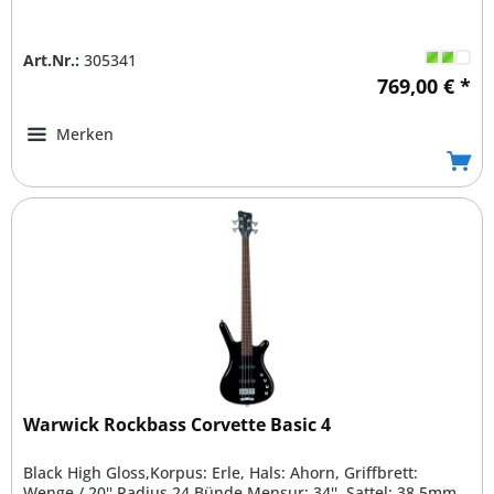
Art.Nr.:
305341
769,00 € *
Merken
Warwick Rockbass Corvette Basic 4
Black High Gloss,Korpus: Erle, Hals: Ahorn, Griffbrett:
Wenge / 20'' Radius,24 Bünde,Mensur: 34'', Sattel: 38.5mm...