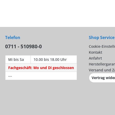
Telefon
Shop Service
0711 - 510980-0
Cookie-Einstel
Kontakt
Anfahrt
Mi bis Sa
10.00 bis 18.00 Uhr
Herstellergaran
Fachgeschäft: Mo und Di geschlossen
Versand und Z
---
Vertrag wide