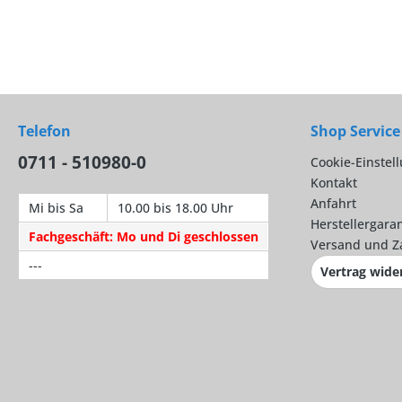
Telefon
Shop Service
0711 - 510980-0
Cookie-Einstel
Kontakt
Anfahrt
Mi bis Sa
10.00 bis 18.00 Uhr
Herstellergaran
Fachgeschäft: Mo und Di geschlossen
Versand und Z
---
Vertrag wide