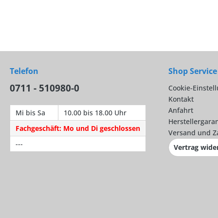
Telefon
Shop Service
0711 - 510980-0
Cookie-Einstel
Kontakt
Anfahrt
Mi bis Sa
10.00 bis 18.00 Uhr
Herstellergaran
Fachgeschäft: Mo und Di geschlossen
Versand und Z
---
Vertrag wide